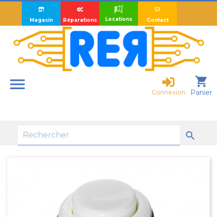
Locations
Magasin
Réparations
Contact

shopping_cart
Panier
Connexion
