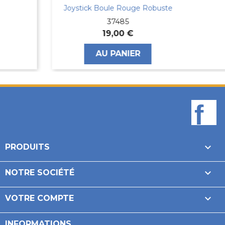
Joystick Boule Rouge Robuste
37485
19,00 €
AU PANIER
F

PRODUITS

NOTRE SOCIÉTÉ

VOTRE COMPTE
INFORMATIONS